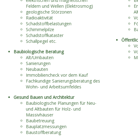
elektrischen und magnetischen
B
Feldern und Wellen (Elektrosmog)
En
geologische Störzonen
Al
Radioaktivität
V
Schadstoffbelastungen
F
Schimmelpilze
B
Schadstoffkataster
Öffentli
Schallpegel etc.
V
Baubiologische Beratung
Vo
Alt/Umbauten
M
Sanierungen
Neubauten
Immobiliencheck vor dem Kauf
Fachkundige Sanierungsberatung des
Wohn- und Arbeitsumfeldes
Gesund Bauen und Architektur
Baubiologische Planungen für Neu-
und Altbauten für Holz- und
Massivhäuser
Baubetreuung
Bauplatzmessungen
Baustoffberatung