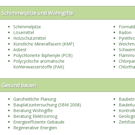
Schimmelpilze und Wohngifte
Schimmelpilze
Formal
Lösemittel
Radon
Holzschutzmittel
Pyrethr
Künstliche Mineralfasern (KMF)
Weichm
Asbest
Schwerm
Polychlorierte Biphenyle (PCB)
Flammsc
Polycyclische aromatische
Chlorpar
Kohlenwasserstoffe (PAK)
Chlortha
Gesund bauen
Ganzheitliche Planung
Baubetr
Bauplatzuntersuchung (SBM 2008)
Bauleit
Beratung Wohngifte
Kontrol
Beratung Elektrosmog
Geologi
Energieeffiziente Gebäude
Zertifiz
Regenerative Energien