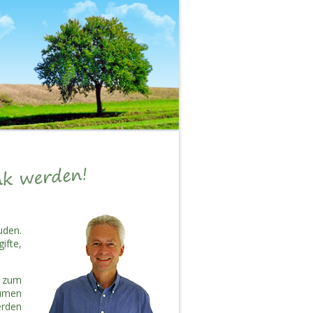
uden.
fte,
n zum
äumen
erden