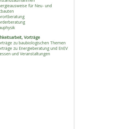
estandsaufnahmen
ergieausweise für Neu- und
tbauten
orortberatung
örderberatung
auphysik
chkeitsarbeit, Vorträge
orträge zu baubiologischen Themen
rträge zu Energieberatung und EnEV
essen und Veranstaltungen