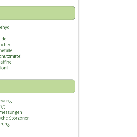
dehyd
oide
acher
etalle
hutzmittel
affine
lonil
euung
ung
lmessungen
sche Störzonen
ierung